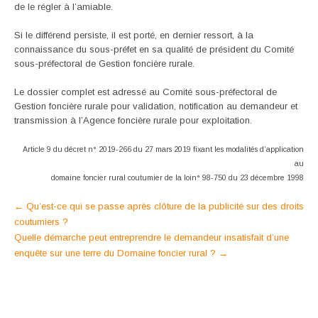
de le régler à l’amiable.
Si le différend persiste, il est porté, en dernier ressort, à la
connaissance du sous-préfet en sa qualité de président du Comité
sous-préfectoral de Gestion foncière rurale.
Le dossier complet est adressé au Comité sous-préfectoral de
Gestion foncière rurale pour validation, notification au demandeur et
transmission à l’Agence foncière rurale pour exploitation.
Article 9 du décret n° 2019-266 du 27 mars 2019 fixant les modalités d’application
au
domaine foncier rural coutumier de la loin° 98-750 du 23 décembre 1998
Post
←
Qu’est-ce qui se passe après clôture de la publicité sur des droits
coutumiers ?
navigation
Quelle démarche peut entreprendre le demandeur insatisfait d’une
enquête sur une terre du Domaine foncier rural ?
→