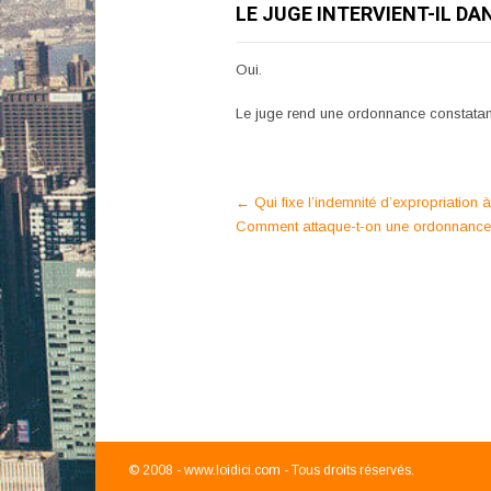
LE JUGE INTERVIENT-IL DA
Oui.
Le juge rend une ordonnance constatant l
Post
←
Qui fixe l’indemnité d’expropriation
Comment attaque-t-on une ordonnance 
navigation
© 2008 -
www.loidici.com - Tous droits réservés.