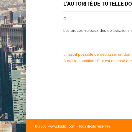
L’AUTORITÉ DE TUTELLE D
Oui.
Les procès-verbaux des délibérations re
Post
←
Est-il possible de déclasser un domain
A quelle condition l’Etat est autorisé à
navigation
© 2008 -
www.loidici.com - Tous droits réservés.