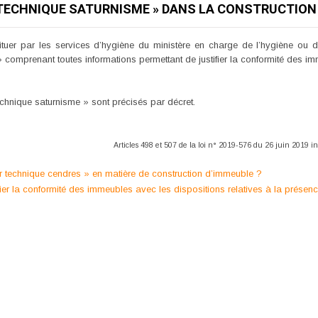
R TECHNIQUE SATURNISME » DANS LA CONSTRUCTION
tituer par les services d’hygiène du ministère en charge de l’hygiène ou d
 » comprenant toutes informations permettant de justifier la conformité des
technique saturnisme » sont précisés par décret.
Articles 498 et 507 de la loi n° 2019-576 du 26 juin 2019 ins
er technique cendres » en matière de construction d’immeuble ?
tifier la conformité des immeubles avec les dispositions relatives à la présen