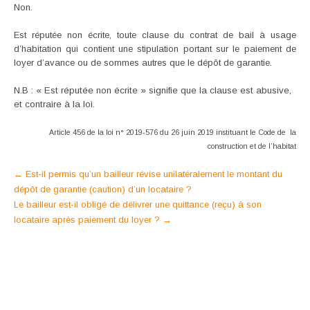
Non.
Est réputée non écrite, toute clause du contrat de bail à usage
d’habitation qui contient une stipulation portant sur le paiement de
loyer d’avance ou de sommes autres que le dépôt de garantie.
N.B : « Est réputée non écrite » signifie que la clause est abusive,
et contraire à la loi.
Article 456 de la loi n° 2019-576 du 26 juin 2019 instituant le Code de la
construction et de l’habitat
Post
←
Est-il permis qu’un bailleur révise unilatéralement le montant du
dépôt de garantie (caution) d’un locataire ?
navigation
Le bailleur est-il obligé de délivrer une quittance (reçu) à son
locataire après paiement du loyer ?
→