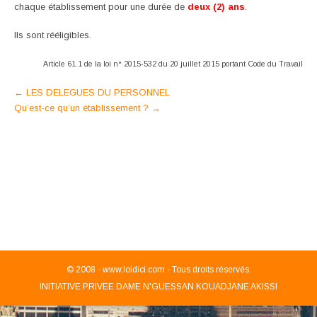
chaque établissement pour une durée de
deux (2) ans
.
Ils sont rééligibles.
Article 61.1 de la loi n° 2015-532 du 20 juillet 2015 portant Code du Travail
Post
←
LES DELEGUES DU PERSONNEL
Qu’est-ce qu’un établissement ?
→
navigation
© 2008 -
www.loidici.com - Tous droits réservés.
INITIATIVE PRIVEE DAME N'GUESSAN KOUADJANE AKISSI