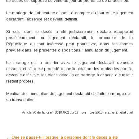
Le décès est supposé survenu au jour du prononcé de la décision.
Le mariage de l’absent se dissout à compter du jour ou le jugement
déclarant l’absence est devenu définitif.
Si celui dont le décès a été judiciairement déclaré réapparait
postérieurement au jugement déclaratif, le procureur de la
République ou tout intéressé peut poursuivre, dans les formes
prévues dans les présentes dispositions, l’annulation du jugement.
Le mariage qui a pris fin avec le jugement déclaratif demeure
dissous, et s’il a été procédé à une liquidation des droits des époux,
devenue définitive, les biens dévolus en partage à chacun d’eux leur
restent propres.
Mention de l’annulation du jugement déclaratif est faite en marge de
sa transcription.
Article 70 de la loi n° 2018-862 du 19 novembre 2018 relative à l’état civil
Post
←
Que se passe-t-il lorsque la personne dont le décès a été