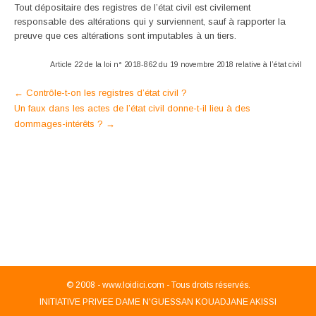
Tout dépositaire des registres de l’état civil est civilement
responsable des altérations qui y surviennent, sauf à rapporter la
preuve que ces altérations sont imputables à un tiers.
Article 22 de la loi n° 2018-862 du 19 novembre 2018 relative à l’état civil
Post
←
Contrôle-t-on les registres d’état civil ?
Un faux dans les actes de l’état civil donne-t-il lieu à des
navigation
dommages-intérêts ?
→
© 2008 -
www.loidici.com - Tous droits réservés.
INITIATIVE PRIVEE DAME N'GUESSAN KOUADJANE AKISSI