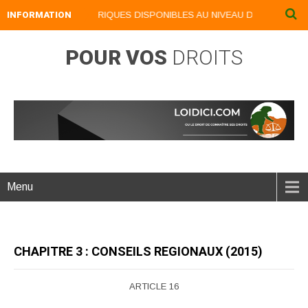
NOS LIVRES NUMERIQUES DISPONIBLES AU NIVEAU DU MENU ...NOS 
INFORMATION
POUR VOS
DROITS
Menu
CHAPITRE 3 : CONSEILS REGIONAUX (2015)
ARTICLE 16