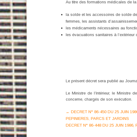
Au titre des formations médicales de l
la solde et les accessoires de solde de
femmes, les assistants d’assainissement
les médicaments nécessaires au foncti
les évacuations sanitaires à l’extérieur
Le présent décret sera publié au Journal
Le Ministre de l’Intérieur, le Ministr
concerne, chargés de son exécution.
Post
←
DECRET N° 86-450 DU 25 JUIN 1
PEPINIERES, PARCS ET JARDINS
navigation
DECRET N° 86-448 DU 25 JUIN 19