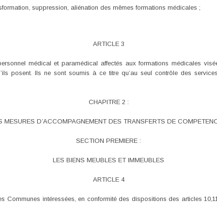
ansformation, suppression, aliénation des mêmes formations médicales ;
ARTICLE 3
sonnel médical et paramédical affectés aux formations médicales visées 
ils posent. Ils ne sont soumis à ce titre qu’au seul contrôle des servic
CHAPITRE 2 :
S MESURES D’ACCOMPAGNEMENT DES TRANSFERTS DE COMPETEN
SECTION PREMIERE :
LES BIENS MEUBLES ET IMMEUBLES
ARTICLE 4
s Communes intéressées, en conformité des dispositions des articles 10,11,