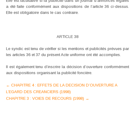
Elle est facultative si la publicité dans un journal d’annonces légales
a été faite conformément aux dispositions de l’article 36 ci-dessus.
Elle est obligatoire dans le cas contraire.
ARTICLE 38
Le syndic est tenu de vérifier si les mentions et publicités prévues par
les articles 36 et 37 du présent Acte uniforme ont été accomplies.
Il est également tenu d’inscrire la décision d’ouverture conformément
aux dispositions organisant la publicité foncière.
Post
←
CHAPITRE 4 : EFFETS DE LA DECISION D’OUVERTURE A
L’EGARD DES CREANCIERS (1998)
navigation
CHAPITRE 3 : VOIES DE RECOURS (1998)
→