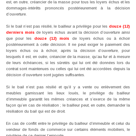
est, en outre, créancier de la masse pour tous les loyers échus et les
dommages-intérêts prononcés postérieurement à la décision
d’ouverture.
Si le bail n’est pas résilié, le bailleur a privilège pour les
douze (12)
derniers mois
de loyers échus avant la décision d’ouverture ainsi
que pour les
douze (12) mois
de loyers échus ou à échoir
postérieurement à cette décision. Il ne peut exiger le paiement des
loyers échus ou à échoir, après la décision d’ouverture, pour
lesquels il est, en outre, créancier de la masse, qu’au fur et à mesure
de leurs échéances, si les sûretés qui lui ont été données lors du
contrat sont maintenues ou celles qui lui ont été accordées depuis la
décision d’ouverture sont jugées suffisantes.
Si le bail n’est pas résilié et qu’il y a vente ou enlèvement des
meubles garnissant les lieux loués, le privilège du bailleur
d’immeuble garantit les mêmes créances et s’exerce de la même
façon qu’en cas de résiliation ; le bailleur peut, en outre, demander la
résiliation du bail qui est de droit.
En cas de conflit entre le privilège du bailleur d’immeuble et celui du
vendeur de fonds de commerce sur certains éléments mobiliers, le
privilège de ce dernier l’emporte.