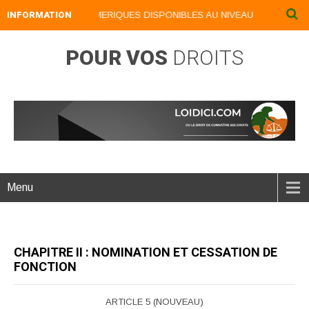
INFORMATION
NOS LIVRES NUMERIQUES DISPONIBLES AU NIVEAU DU MENU ...NO
POUR VOS
DROITS
Menu
CHAPITRE II : NOMINATION ET CESSATION DE
FONCTION
ARTICLE 5 (NOUVEAU)