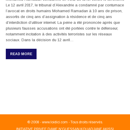
Le 12 avril 2017, le tribunal d’Alexandrie a condamné par contumace
l’avocat en droits humains Mohamed Ramadan à 10 ans de prison,
assortis de cinq ans d’assignation à résidence et de cinq ans
d’interdiction d’utiliser internet. La peine a été prononcée après que
plusieurs fausses accusations ont été portées contre le défenseur,
notamment incitation à des activités terroristes sur les réseaux
sociaux. Dans la décision du 12 avril…
READ MORE
© 2008 -
www.loidici.com - Tous droits réservés.
INITIATIVE PRIVEE DAME N'GUESSAN KOUADJANE AKISSI