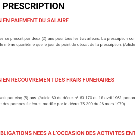
E PRESCRIPTION
N EN PAIEMENT DU SALAIRE
s se prescrit par deux (2) ans pour tous les travailleurs. La prescription co
e le même quantième que le jour du point de départ de la prescription. (Article
ON EN RECOUVREMENT DES FRAIS FUNERAIRES
scrit par cinq (5) ans. (Article 60 du décret n° 63-170 du 18 avril 1963, port
ce des pompes funèbres modifie par le décret 75-200 du 26 mars 1970)
 OBLIGATIONS NEES A L’OCCASION DES ACTIVITES 