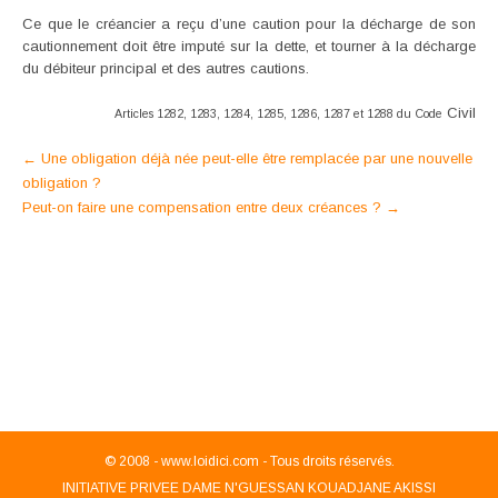
Ce que le créancier a reçu d’une caution pour la décharge de son
cautionnement doit être imputé sur la dette, et tourner à la décharge
du débiteur principal et des autres cautions.
Civil
Articles 1282, 1283, 1284, 1285, 1286, 1287 et 1288 du Code
Post
←
Une obligation déjà née peut-elle être remplacée par une nouvelle
obligation ?
navigation
Peut-on faire une compensation entre deux créances ?
→
© 2008 -
www.loidici.com - Tous droits réservés.
INITIATIVE PRIVEE DAME N'GUESSAN KOUADJANE AKISSI