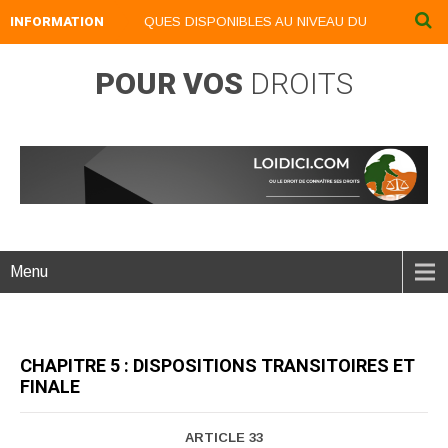
NOS LIVRES NUMERIQUES DISPONIBLES AU NIVEAU DU MENU ...NOS 
INFORMATION
POUR VOS
DROITS
Menu
CHAPITRE 5 : DISPOSITIONS TRANSITOIRES ET
FINALE
ARTICLE 33