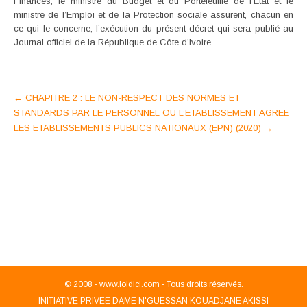
Finances, le ministre du Budget et du Portefeuille de l’Etat et le
ministre de l’Emploi et de la Protection sociale assurent, chacun en
ce qui le concerne, l’exécution du présent décret qui sera publié au
Journal officiel de la République de Côte d’Ivoire.
Post
←
CHAPITRE 2 : LE NON-RESPECT DES NORMES ET
STANDARDS PAR LE PERSONNEL OU L’ETABLISSEMENT AGREE
navigation
LES ETABLISSEMENTS PUBLICS NATIONAUX (EPN) (2020)
→
© 2008 -
www.loidici.com - Tous droits réservés.
INITIATIVE PRIVEE DAME N'GUESSAN KOUADJANE AKISSI