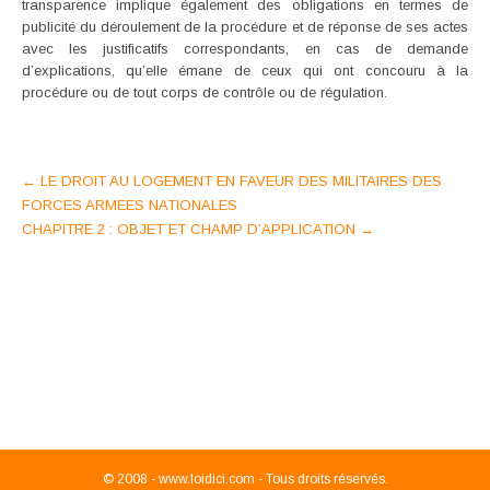
transparence implique également des obligations en termes de
publicité du déroulement de la procédure et de réponse de ses actes
avec les justificatifs correspondants, en cas de demande
d’explications, qu’elle émane de ceux qui ont concouru à la
procédure ou de tout corps de contrôle ou de régulation.
Post
←
LE DROIT AU LOGEMENT EN FAVEUR DES MILITAIRES DES
FORCES ARMEES NATIONALES
navigation
CHAPITRE 2 : OBJET ET CHAMP D’APPLICATION
→
© 2008 -
www.loidici.com - Tous droits réservés.