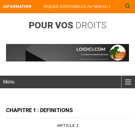
INFORMATION
NOS LIVRES NUMERIQUES DISPONIBLES AU NIVEAU DU MENU ...NOS
POUR VOS
DROITS
Menu
CHAPITRE 1 : DEFINITIONS
ARTICLE 1