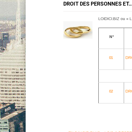
DROIT DES PERSONNES ET
LOIDICI.BIZ ou « Lo
N°
01
DR
02
DRO