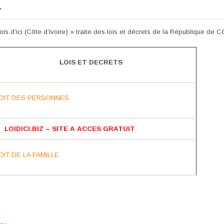
…
is d’ici (Côte d’Ivoire) » traite des lois et décrets de la République de Côt
LOIS ET DECRETS
OIT DES PERSONNES
LOIDICI.BIZ – SITE A ACCES GRATUIT
IT DE LA FAMILLE