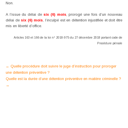
Non.
A l’issue du délai de
six (6) mois
, prorogé une fois d’un nouveau
délai de
six (6) mois
, l’inculpé est en détention injustifiée et doit être
mis en liberté d’office.
Articles 163 et 166 de la loi n° 2018-975 du 27 décembre 2018 portant code de
Procédure pénale
Post
←
Quelle procédure doit suivre le juge d’instruction pour proroger
une détention préventive ?
navigation
Quelle est la durée d’une détention préventive en matière criminelle ?
→