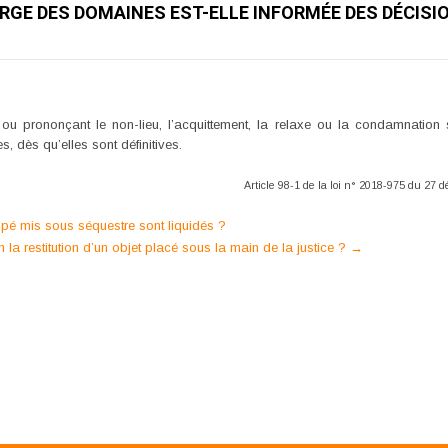
RGE DES DOMAINES EST-ELLE INFORMÉE DES DÉCISI
u prononçant le non-lieu, l’acquittement, la relaxe ou la condamnation s
, dès qu’elles sont définitives.
Article 98-1 de la loi n° 2018-975 du 27
ulpé mis sous séquestre sont liquidés ?
n la restitution d’un objet placé sous la main de la justice ?
→