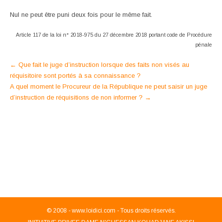
Nul ne peut être puni deux fois pour le même fait.
Article 117 de la loi n° 2018-975 du 27 décembre 2018 portant code de Procédure
pénale
Post
←
Que fait le juge d’instruction lorsque des faits non visés au
réquisitoire sont portés à sa connaissance ?
navigation
A quel moment le Procureur de la République ne peut saisir un juge
d’instruction de réquisitions de non informer ?
→
© 2008 -
www.loidici.com - Tous droits réservés.