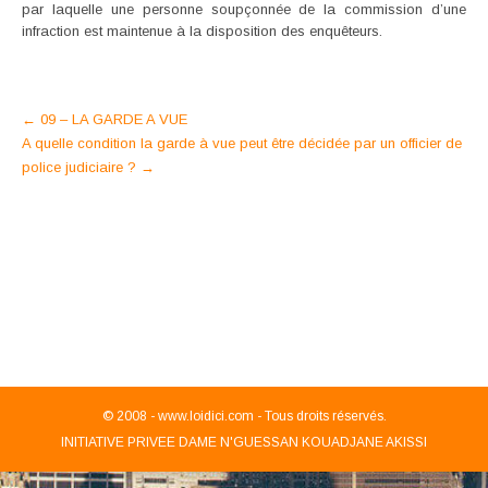
par laquelle une personne soupçonnée de la commission d’une
infraction est maintenue à la disposition des enquêteurs.
Post
←
09 – LA GARDE A VUE
A quelle condition la garde à vue peut être décidée par un officier de
navigation
police judiciaire ?
→
© 2008 -
www.loidici.com - Tous droits réservés.
INITIATIVE PRIVEE DAME N'GUESSAN KOUADJANE AKISSI