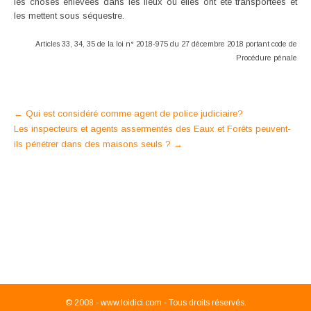
les choses enlevées dans les lieux où elles ont été transportées et
les mettent sous séquestre.
Articles 33, 34, 35 de la loi n° 2018-975 du 27 décembre 2018 portant code de
Procédure pénale
Post
←
Qui est considéré comme agent de police judiciaire?
Les inspecteurs et agents assermentés des Eaux et Forêts peuvent-
navigation
ils pénétrer dans des maisons seuls ?
→
© 2008 -
www.loidici.com - Tous droits réservés.