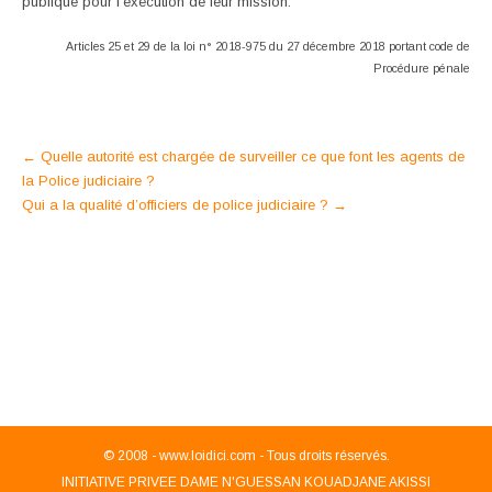
publique pour l’exécution de leur mission.
Articles 25 et 29 de la loi n° 2018-975 du 27 décembre 2018 portant code de
Procédure pénale
Post
←
Quelle autorité est chargée de surveiller ce que font les agents de
la Police judiciaire ?
navigation
Qui a la qualité d’officiers de police judiciaire ?
→
© 2008 -
www.loidici.com - Tous droits réservés.
INITIATIVE PRIVEE DAME N'GUESSAN KOUADJANE AKISSI