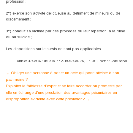
profession ;
2°) exerce son activité délictueuse au détriment de mineurs ou de
discernement ;
3°) conduit sa victime par ces procédés ou leur répétition, à la ruine
ou au suicide ;
Les dispositions sur le sursis ne sont pas applicables.
Articles 474 et 475 de la loi n° 2019-574 du 26 juin 2019 portant Code pénal
Post
←
Obliger une personne à poser un acte qui porte atteinte à son
patrimoine ?
navigation
Exploiter la faiblesse d’esprit et se faire accorder ou promettre par
elle en échange d’une prestation des avantages pécuniaires en
disproportion évidente avec cette prestation?
→