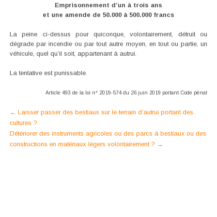
Emprisonnement d’un à trois ans
et une amende de 50.000 à 500.000 francs
La peine ci-dessus pour quiconque, volontairement, détruit ou
dégrade par incendie ou par tout autre moyen, en tout ou partie, un
véhicule, quel qu’il soit, appartenant à autrui.
La tentative est punissable.
Article 493 de la loi n° 2019-574 du 26 juin 2019 portant Code pénal
Post
←
Laisser passer des bestiaux sur le terrain d’autrui portant des
cultures ?
navigation
Détériorer des instruments agricoles ou des parcs à bestiaux ou des
constructions en matériaux légers volontairement ?
→