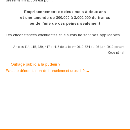
présente infraction est puni :
Emprisonnement de deux mois à deux ans
et une amende de 300.000 à 3.000.000 de francs
ou de l’une de ces peines seulement
Les circonstances atténuantes et le sursis ne sont pas applicables.
Articles 114, 115, 130, 417 et 418 de la loi n° 2019-574 du 26 juin 2019 portant
Code pénal
Post
←
Outrage public à la pudeur ?
Fausse dénonciation de harcèlement sexuel ?
→
navigation