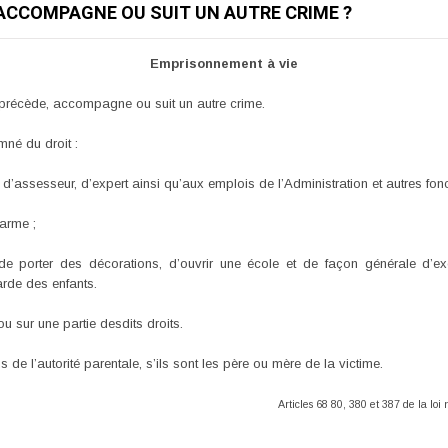
ACCOMPAGNE OU SUIT UN AUTRE CRIME ?
Emprisonnement à vie
 précède, accompagne ou suit un autre crime.
né du droit :
d’assesseur, d’expert ainsi qu’aux emplois de l’Administration et autres fon
’arme ;
 de porter des décorations, d’ouvrir une école et de façon générale d’ex
arde des enfants.
ou sur une partie desdits droits.
 de l’autorité parentale, s’ils sont les père ou mère de la victime.
Articles 68 80, 380 et 387 de la lo