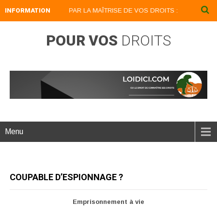
INFORMATION
DEVENEZ UN LION PAR LA MAÎTRISE DE VOS DROITS : LOIDICI.BIZ UN
POUR VOS
DROITS
Menu
COUPABLE D’ESPIONNAGE ?
Emprisonnement à vie