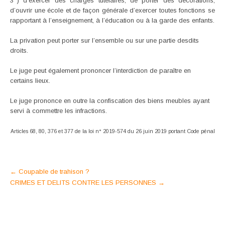
3°) d’exercer des charges tutélaires, de porter des décorations,
d’ouvrir une école et de façon générale d’exercer toutes fonctions se
rapportant à l’enseignement, à l’éducation ou à la garde des enfants.
La privation peut porter sur l’ensemble ou sur une partie desdits
droits.
Le juge peut également prononcer l’interdiction de paraître en
certains lieux.
Le juge prononce en outre la confiscation des biens meubles ayant
servi à commettre les infractions.
Articles 68, 80, 376 et 377 de la loi n° 2019-574 du 26 juin 2019 portant Code pénal
Post
←
Coupable de trahison ?
CRIMES ET DELITS CONTRE LES PERSONNES
→
navigation