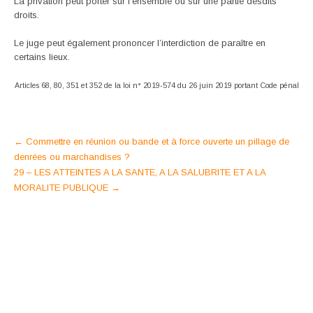
La privation peut porter sur l’ensemble ou sur une partie desdits
droits.
Le juge peut également prononcer l’interdiction de paraître en
certains lieux.
Articles 68, 80, 351 et 352 de la loi n° 2019-574 du 26 juin 2019 portant Code pénal
Post
←
Commettre en réunion ou bande et à force ouverte un pillage de
denrées ou marchandises ?
navigation
29 – LES ATTEINTES A LA SANTE, A LA SALUBRITE ET A LA
MORALITE PUBLIQUE
→