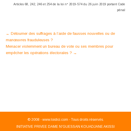
Articles 68, 242, 246 et 254 de la loi n° 2019-574 du 26 juin 2019 portant Code
pénal
Post
←
Détourner des suffrages à l’aide de fausses nouvelles ou de
manœuvres frauduleuses ?
navigation
Menacer violemment un bureau de vote ou ses membres pour
empêcher les opérations électorales ?
→
© 2008 -
www.loidici.com - Tous droits réservés.
INITIATIVE PRIVEE DAME N'GUESSAN KOUADJANE AKISSI