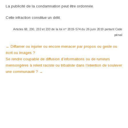
La publicité de la condamnation peut être ordonnée.
Cette infraction constitue un délit.
Articles 68, 230, 232 et 233 de la loi n° 2019-574 du 26 juin 2019 portant Code
pénal
Post
←
Diffamer ou injurier ou encore menacer par propos ou geste ou
écrit ou images ?
navigation
Se rendre coupable de diffusion d’informations ou de rumeurs
mensongères à relent raciste ou tribaliste dans l’intention de soulever
une communauté ?
→