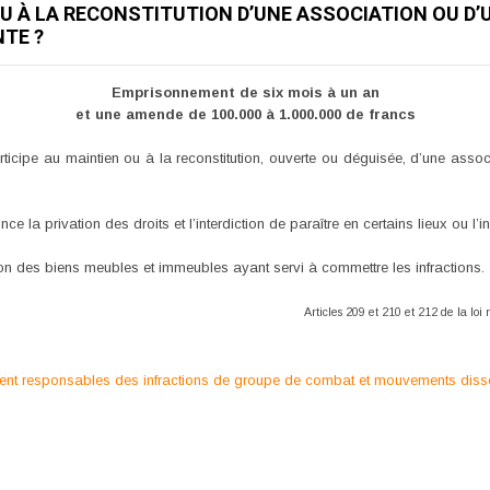
OU À LA RECONSTITUTION D’UNE ASSOCIATION OU 
TE ?
Emprisonnement de six mois à un an
et une amende de 100.000 à 1.000.000 de francs
icipe au maintien ou à la reconstitution, ouverte ou déguisée, d’une ass
la privation des droits et l’interdiction de paraître en certains lieux ou l’int
on des biens meubles et immeubles ayant servi à commettre les infractions.
Articles 209 et 210 et 212 de la lo
nt responsables des infractions de groupe de combat et mouvements dis