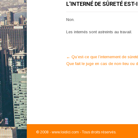
L’INTERNÉ DE SÛRETÉ EST-I
Non.
Les internés sont astreints au travail.
Post
←
Qu’est-ce que l’internement de sûret
Que fait le juge en cas de non-lieu ou 
navigation
© 2008 -
www.loidici.com - Tous droits réservés.