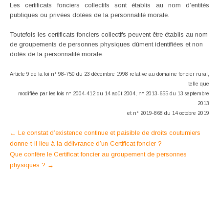
Les certificats fonciers collectifs sont établis au nom d’entités
publiques ou privées dotées de la personnalité morale.
Toutefois les certificats fonciers collectifs peuvent être établis au nom
de groupements de personnes physiques dûment identifiées et non
dotés de la personnalité morale.
Article 9 de la loi n° 98-750 du 23 décembre 1998 relative au domaine foncier rural,
telle que
modifiée par les lois n° 2004-412 du 14 août 2004, n° 2013-655 du 13 septembre
2013
et n° 2019-868 du 14 octobre 2019
Post
←
Le constat d’existence continue et paisible de droits coutumiers
donne-t-il lieu à la délivrance d’un Certificat foncier ?
navigation
Que confère le Certificat foncier au groupement de personnes
physiques ?
→