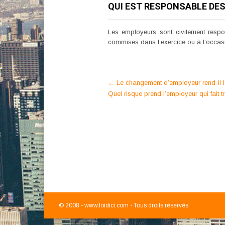
QUI EST RESPONSABLE DE
Les employeurs sont civilement resp
commises dans l’exercice ou à l’occasio
Post
←
Le changement d’employeur rend-il l
Quel risque prend l’employeur qui fait t
navigation
© 2008 -
www.loidici.com - Tous droits réservés.