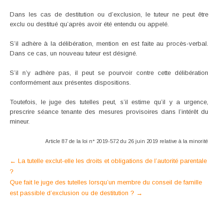
Dans les cas de destitution ou d’exclusion, le tuteur ne peut être
exclu ou destitué qu’après avoir été entendu ou appelé.
S’il adhère à la délibération, mention en est faite au procès-verbal.
Dans ce cas, un nouveau tuteur est désigné.
S’il n’y adhère pas, il peut se pourvoir contre cette délibération
conformément aux présentes dispositions.
Toutefois, le juge des tutelles peut, s’il estime qu’il y a urgence,
prescrire séance tenante des mesures provisoires dans l’intérêt du
mineur.
Article 87 de la loi n° 2019-572 du 26 juin 2019 relative à la minorité
Post
←
La tutelle exclut-elle les droits et obligations de l’autorité parentale
?
navigation
Que fait le juge des tutelles lorsqu’un membre du conseil de famille
est passible d’exclusion ou de destitution ?
→