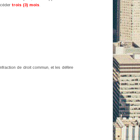
excéder
trois (3) mois
.
nfraction de droit commun, et les défère