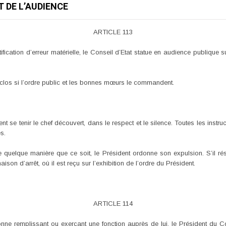
 DE L’AUDIENCE
ARTICLE 113
ification d’erreur matérielle, le Conseil d’Etat statue en audience publique su
 clos si l’ordre public et les bonnes mœurs le commandent.
.
 se tenir le chef découvert, dans le respect et le silence. Toutes les instru
s.
de quelque manière que ce soit, le Président ordonne son expulsion. S’il rési
on d’arrêt, où il est reçu sur l’exhibition de l’ordre du Président.
ARTICLE 114
ne remplissant ou exerçant une fonction auprès de lui, le Président du Con