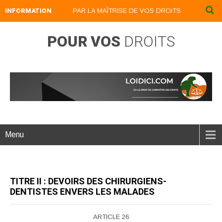
INFORMATION
DEVENEZ UN LION PAR LA MAÎTRISE DE VOS DROITS : LOIDICI.BIZ UN 
POUR VOS
DROITS
Menu
TITRE II : DEVOIRS DES CHIRURGIENS-
DENTISTES ENVERS LES MALADES
ARTICLE 26