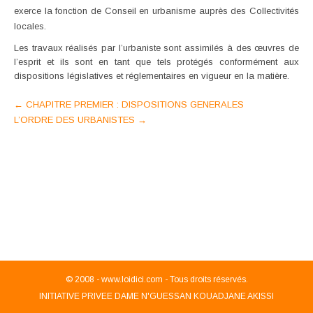
exerce la fonction de Conseil en urbanisme auprès des Collectivités
locales.
Les travaux réalisés par l’urbaniste sont assimilés à des œuvres de
l’esprit et ils sont en tant que tels protégés conformément aux
dispositions législatives et réglementaires en vigueur en la matière.
Post
←
CHAPITRE PREMIER : DISPOSITIONS GENERALES
L’ORDRE DES URBANISTES
→
navigation
© 2008 -
www.loidici.com - Tous droits réservés.
INITIATIVE PRIVEE DAME N'GUESSAN KOUADJANE AKISSI