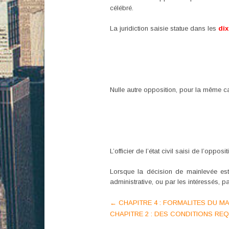
célébré.
La juridiction saisie statue dans les
dix
Nulle autre opposition, pour la même ca
L’officier de l’état civil saisi de l’op
Lorsque la décision de mainlevée est d
administrative, ou par les intéressés, pa
Post
←
CHAPITRE 4 : FORMALITES DU MAR
CHAPITRE 2 : DES CONDITIONS RE
navigation