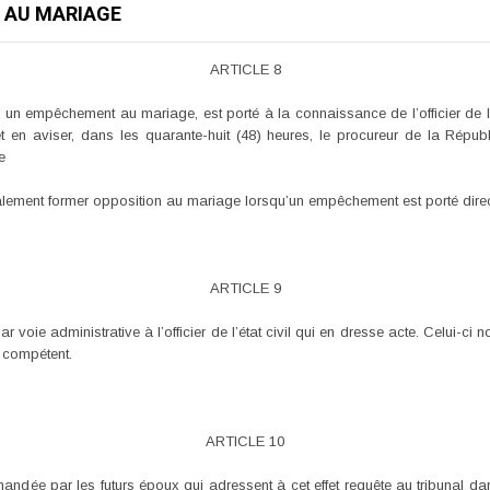
S AU MARIAGE
ARTICLE 8
er un empêchement au mariage, est porté à la connaissance de l’officier de l
i et en aviser, dans les quarante-huit (48) heures, le procureur de la Répu
e
alement former opposition au mariage lorsqu’un empêchement est porté dir
ARTICLE 9
ar voie administrative à l’officier de l’état civil qui en dresse acte. Celui-ci n
l compétent.
ARTICLE 10
andée par les futurs époux qui adressent à cet effet requête au tribunal dan