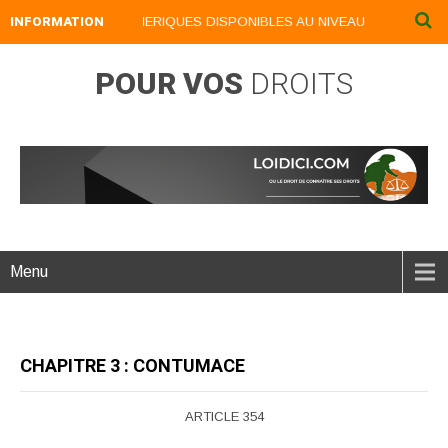
INFORMATION
NOS LIVRES NUMERIQUES DISPONIBLES AU NIVEAU DU MENU ...NO
POUR VOS
DROITS
Menu
CHAPITRE 3 : CONTUMACE
ARTICLE 354