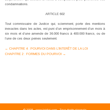
condamnations.
ARTICLE 602
Tout commissaire de Justice qui, sciemment, porte des mentions
inexactes dans les actes, est puni d’un emprisonnement d’un mois à
six mois et d’une amende de 36.000 francs à 400.000 francs, ou de
l’une de ces deux peines seulement.
Post
←
CHAPITRE 4 : POURVOI DANS L’INTERÊT DE LA LOI
CHAPITRE 2 : FORMES DU POURVOI
→
navigation
© 2008 -
www.loidici.com - Tous droits réservés.