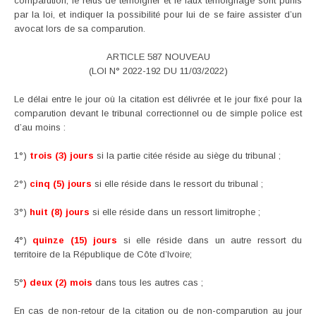
comparution, le refus de témoigner et le faux témoignage sont punis
par la loi, et indiquer la possibilité pour lui de se faire assister d’un
avocat lors de sa comparution.
ARTICLE 587 NOUVEAU
(LOI N° 2022-192 DU 11/03/2022)
Le délai entre le jour où la citation est délivrée et le jour fixé pour la
comparution devant le tribunal correctionnel ou de simple police est
d’au moins :
1°)
trois (3) jours
si la partie citée réside au siège du tribunal ;
2°)
cinq (5) jours
si elle réside dans le ressort du tribunal ;
3°)
huit (8) jours
si elle réside dans un ressort limitrophe ;
4°)
quinze (15) jours
si elle réside dans un autre ressort du
territoire de la République de Côte d’Ivoire;
5°
) deux (2) mois
dans tous les autres cas ;
En cas de non-retour de la citation ou de non-comparution au jour