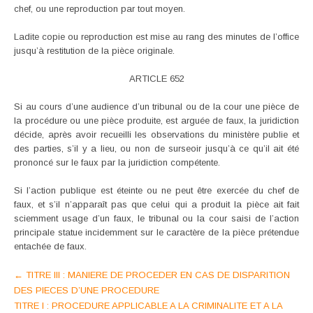
chef, ou une reproduction par tout moyen.
Ladite copie ou reproduction est mise au rang des minutes de l’office
jusqu’à restitution de la pièce originale.
ARTICLE 652
Si au cours d’une audience d’un tribunal ou de la cour une pièce de
la procédure ou une pièce produite, est arguée de faux, la juridiction
décide, après avoir recueilli les observations du ministère publie et
des parties, s’il y a lieu, ou non de surseoir jusqu’à ce qu’il ait été
prononcé sur le faux par la juridiction compétente.
Si l’action publique est éteinte ou ne peut être exercée du chef de
faux, et s’il n’apparaît pas que celui qui a produit la pièce ait fait
sciemment usage d’un faux, le tribunal ou la cour saisi de l’action
principale statue incidemment sur le caractère de la pièce prétendue
entachée de faux.
Post
←
TITRE III : MANIERE DE PROCEDER EN CAS DE DISPARITION
DES PIECES D’UNE PROCEDURE
navigation
TITRE I : PROCEDURE APPLICABLE A LA CRIMINALITE ET A LA