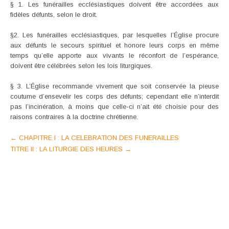
§ 1. Les funérailles ecclésiastiques doivent être accordées aux
fidèles défunts, selon le droit.
§2. Les funérailles ecclésiastiques, par lesquelles l’Église procure
aux défunts le secours spirituel et honore leurs corps en même
temps qu’elle apporte aux vivants le réconfort de l’espérance,
doivent être célébrées selon les lois liturgiques.
§ 3. L’Église recommande vivement que soit conservée la pieuse
coutume d’ensevelir les corps des défunts; cependant elle n’interdit
pas l’incinération, à moins que celle-ci n’ait été choisie pour des
raisons contraires à la doctrine chrétienne.
Post
←
CHAPITRE I : LA CELEBRATION DES FUNERAILLES
TITRE II : LA LITURGIE DES HEURES
→
navigation