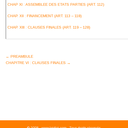
CHAP XI : ASSEMBLEE DES ETATS PARTIES (ART. 112)
CHAP. XII : FINANCEMENT (ART. 113 – 118)
CHAP. XIII : CLAUSES FINALES (ART. 119 – 128)
Post
←
PREAMBULE
CHAPITRE VI : CLAUSES FINALES
→
navigation
© 2008 -
www.loidici.com - Tous droits réservés.