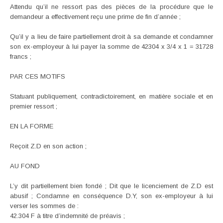
Attendu qu’il ne ressort pas des pièces de la procédure que le
demandeur a effectivement reçu une prime de fin d’année ;
Qu’il y a lieu de faire partiellement droit à sa demande et condamner
son ex-employeur à lui payer la somme de 42304 x 3/4 x 1 = 31728
francs ;
PAR CES MOTIFS
Statuant publiquement, contradictoirement, en matière sociale et en
premier ressort ;
EN LA FORME
Reçoit Z.D en son action ;
AU FOND
L’y dit partiellement bien fondé ; Dit que le licenciement de Z.D est
abusif ; Condamne en conséquence D.Y, son ex-employeur à lui
verser les sommes de :
42.304 F à titre d’indemnité de préavis ;