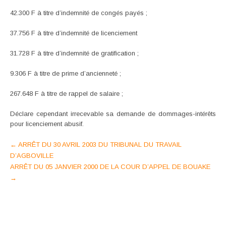
42.300 F à titre d’indemnité de congés payés ;
37.756 F à titre d’indemnité de licenciement
31.728 F à titre d’indemnité de gratification ;
9.306 F à titre de prime d’ancienneté ;
267.648 F à titre de rappel de salaire ;
Déclare cependant irrecevable sa demande de dommages-intérêts
pour licenciement abusif.
Post
←
ARRÊT DU 30 AVRIL 2003 DU TRIBUNAL DU TRAVAIL
D’AGBOVILLE
navigation
ARRÊT DU 05 JANVIER 2000 DE LA COUR D’APPEL DE BOUAKE
→