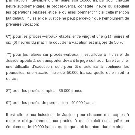
par fraction indivisible d’une heure, soit 10.000 francs pour chaque
heure supplémentaire, le procès-verbal constate l’heure où débutent
les opérations relatées et celle où elles prennent fin ; si cette mention
fait défaut, l’huissier de Justice ne peut percevoir que l’émolument de
première vacation;
6°) pour les procès-verbaux établis entre vingt et une (21) heures et
six (6) heures du matin, le coût de la vacation est majoré de 50 % ;
7°) pour les référés sur procès-verbaux, il est alloué à l’huissier de
Justice appelé à se transporter devant le juge soit pour faire trancher
une difficulté d’exécution, soit pour être autorisé à continuer les
poursuites, une vacation fixe de 50.000 francs, quelle qu’en soit la
durée ;
8°) pour les protêts simples : 35.000 francs ;
9°) pour les protêts de perquisition : 40.000 francs.
Il est alloué aux huissiers de Justice, pour chacune des copies à
remettre obligatoirement aux parties à qui l’exploit est signifié, un
émolument de 10.000 francs, quelle que soit la nature dudit exploit.